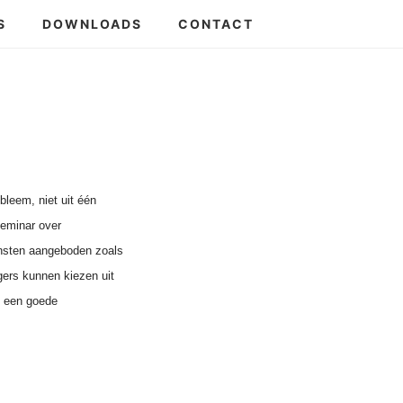
S
DOWNLOADS
CONTACT
bleem, niet uit één
seminar over
iensten aangeboden zoals
gers kunnen kiezen uit
n een goede