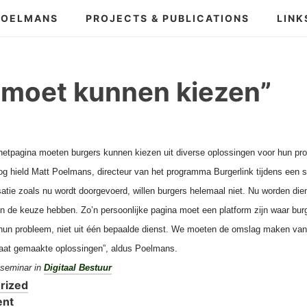
POELMANS
PROJECTS & PUBLICATIONS
LINK
 moet kunnen kiezen”
rnetpagina moeten burgers kunnen kiezen uit diverse oplossingen voor hun pro
oog hield Matt Poelmans, directeur van het programma Burgerlink tijdens een 
isatie zoals nu wordt doorgevoerd, willen burgers helemaal niet. Nu worden d
len de keuze hebben. Zo’n persoonlijke pagina moet een platform zijn waar bur
 hun probleem, niet uit één bepaalde dienst. We moeten de omslag maken va
maat gemaakte oplossingen”, aldus Poelmans.
t seminar in
Digitaal Bestuur
rized
ent