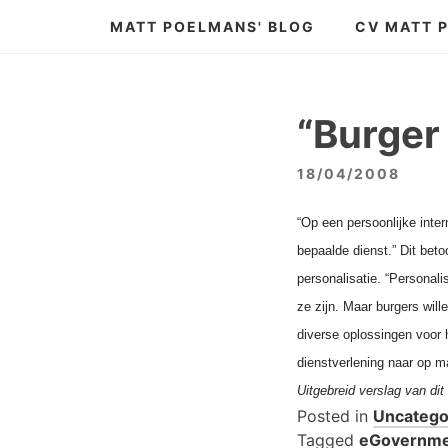
Skip
MATT POELMANS' BLOG
CV MATT 
to
content
“Burger
18/04/2008
“Op een persoonlijke inte
bepaalde dienst.” Dit bet
personalisatie. “Personal
ze zijn. Maar burgers wil
diverse oplossingen voor
dienstverlening naar op 
Uitgebreid verslag van di
Posted in
Uncatego
Tagged
eGovernm