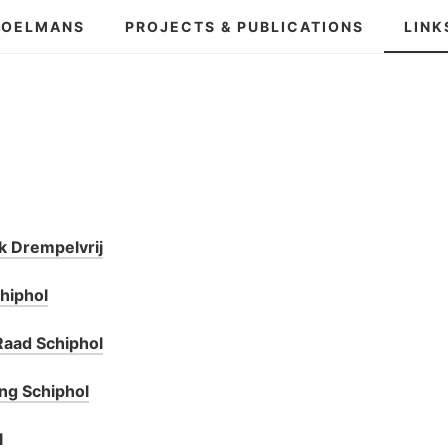
POELMANS
PROJECTS & PUBLICATIONS
LINK
k Drempelvrij
hiphol
Raad Schiphol
g Schiphol
l