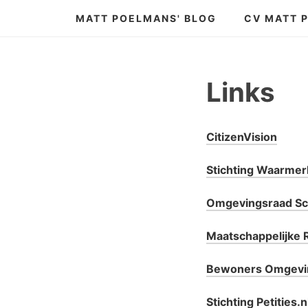
Skip
MATT POELMANS' BLOG
CV MATT 
to
content
Links
CitizenVision
Stichting Waarmer
Omgevingsraad Sc
Maatschappelijke 
Bewoners Omgevin
Stichting Petities.n