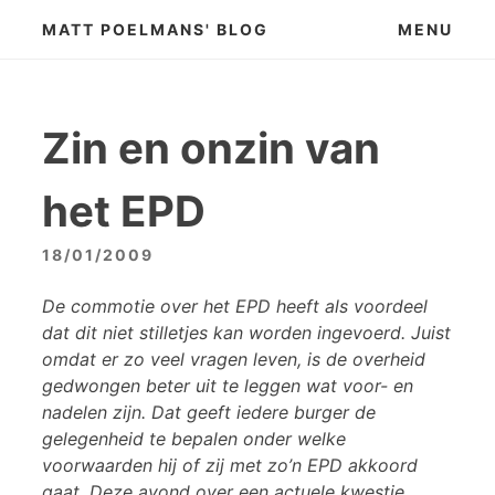
Skip
MATT POELMANS' BLOG
MENU
to
content
Zin en onzin van
het EPD
18/01/2009
De commotie over het EPD heeft als voordeel
dat dit niet stilletjes kan worden ingevoerd. Juist
omdat er zo veel vragen leven, is de overheid
gedwongen beter uit te leggen wat voor- en
nadelen zijn. Dat geeft iedere burger de
gelegenheid te bepalen onder welke
voorwaarden hij of zij met zo’n EPD akkoord
gaat. Deze avond over een actuele kwestie