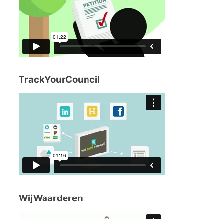
TrackYourCouncil
WijWaarderen