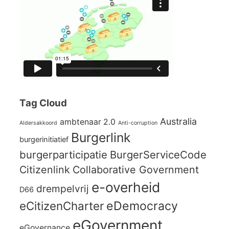
Tag Cloud
Australia
ambtenaar 2.0
Aldersakkoord
Anti-corruption
Burgerlink
burgerinitiatief
burgerparticipatie
BurgerServiceCode
Citizenlink
Collaborative Government
e-overheid
drempelvrij
D66
eCitizenCharter
eDemocracy
eGovernment
eGovernance