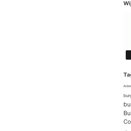
Wi
Ta
Alde
burg
bu
Bu
Co