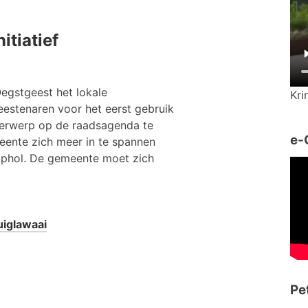
itiatief
Oegstgeest het lokale
Kri
eestenaren voor het eerst gebruik
erwerp op de raadsagenda te
e-
eente zich meer in te spannen
iphol. De gemeente moet zich
uiglawaai
Pe