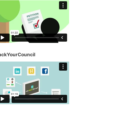
ackYourCouncil