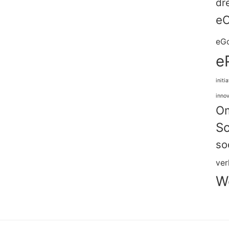
dr
eC
eG
e
initi
innov
Om
Sc
so
ver
W