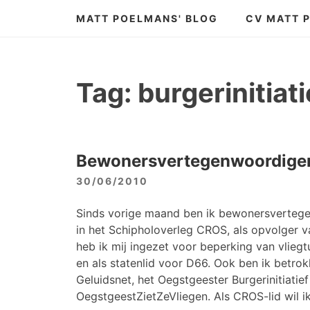
Skip
MATT POELMANS' BLOG
CV MATT 
to
content
Tag:
burgerinitiati
Bewonersvertegenwoordiger 
30/06/2010
Sinds vorige maand ben ik bewonersverteg
in het Schipholoverleg CROS, als opvolger va
heb ik mij ingezet voor beperking van vliegt
en als statenlid voor D66. Ook ben ik betrok
Geluidsnet, het Oegstgeester Burgerinitiatie
OegstgeestZietZeVliegen. Als CROS-lid wil i