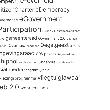
e-overheid
empelvrij
itizenCharter
eDemocracy
eGovernment
overnance
Participation
Europe 2.0
european citizens'
gemeenteraad
Government 2.0
ative
Govtech
Oegstgeest
iOverheid
ation
Kaagbaan
OL2000
gevingsraad
ORS
privacy
Regeerakkoord
hiphol
Singapore
servicenormen
sociale media
cial media
toegankelijkheid
vliegtuiglawaai
kiezingsprogramma
eb 2.0
webrichtlijnen