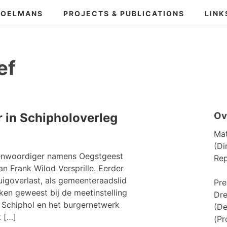
POELMANS
PROJECTS & PUBLICATIONS
LINK
ef
Ov
in Schipholoverleg
Mat
(Di
enwoordiger namens Oegstgeest
Rep
n Frank Wilod Versprille. Eerder
uigoverlast, als gemeenteraadslid
Pre
ken geweest bij de meetinstelling
Dre
f Schiphol en het burgernetwerk
(De
k […]
(Pr