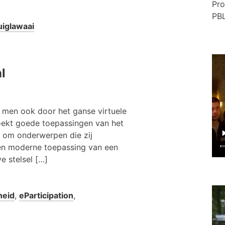
Pro
PBL
uiglawaai
l
 men ook door het ganse virtuele
zoekt goede toepassingen van het
n om onderwerpen die zij
Een moderne toepassing van een
ve stelsel […]
heid
,
eParticipation
,