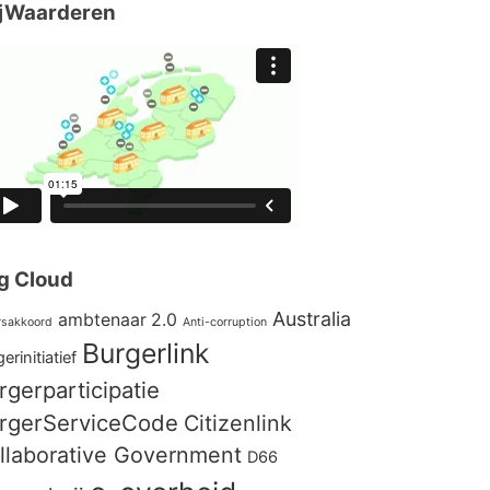
jWaarderen
g Cloud
Australia
ambtenaar 2.0
rsakkoord
Anti-corruption
Burgerlink
erinitiatief
rgerparticipatie
rgerServiceCode
Citizenlink
llaborative Government
D66