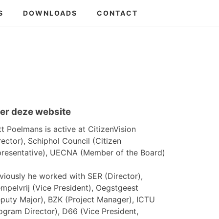
S
DOWNLOADS
CONTACT
er deze website
t Poelmans is active at CitizenVision
rector), Schiphol Council (Citizen
resentative), UECNA (Member of the Board)
viously he worked with SER (Director),
mpelvrij (Vice President), Oegstgeest
puty Major), BZK (Project Manager), ICTU
ogram Director), D66 (Vice President,