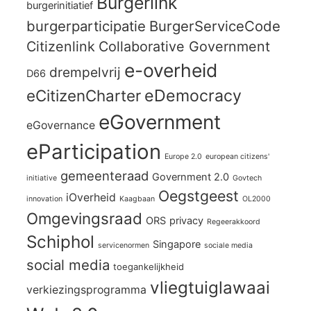
Burgerlink
burgerinitiatief
burgerparticipatie
BurgerServiceCode
Citizenlink
Collaborative Government
e-overheid
drempelvrij
D66
eCitizenCharter
eDemocracy
eGovernment
eGovernance
eParticipation
Europe 2.0
european citizens'
gemeenteraad
Government 2.0
initiative
Govtech
Oegstgeest
iOverheid
innovation
Kaagbaan
OL2000
Omgevingsraad
ORS
privacy
Regeerakkoord
Schiphol
Singapore
servicenormen
sociale media
social media
toegankelijkheid
vliegtuiglawaai
verkiezingsprogramma