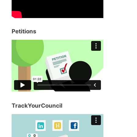
Petitions
TrackYourCouncil