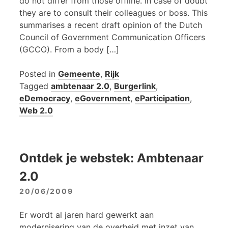
do not differ from those offline. In case of doubt
they are to consult their colleagues or boss. This
summarises a recent draft opinion of the Dutch
Council of Government Communication Officers
(GCCO). From a body […]
Posted in
Gemeente
,
Rijk
Tagged
ambtenaar 2.0
,
Burgerlink
,
eDemocracy
,
eGovernment
,
eParticipation
,
Web 2.0
Ontdek je webstek: Ambtenaar
2.0
20/06/2009
Er wordt al jaren hard gewerkt aan
modernisering van de overheid met inzet van