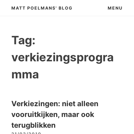
Skip
MATT POELMANS' BLOG
MENU
to
content
Tag:
verkiezingsprogra
mma
Verkiezingen: niet alleen
vooruitkijken, maar ook
terugblikken
21/02/2010