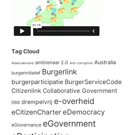
Tag Cloud
Australia
ambtenaar 2.0
Aldersakkoord
Anti-corruption
Burgerlink
burgerinitiatief
burgerparticipatie
BurgerServiceCode
Citizenlink
Collaborative Government
e-overheid
drempelvrij
D66
eCitizenCharter
eDemocracy
eGovernment
eGovernance