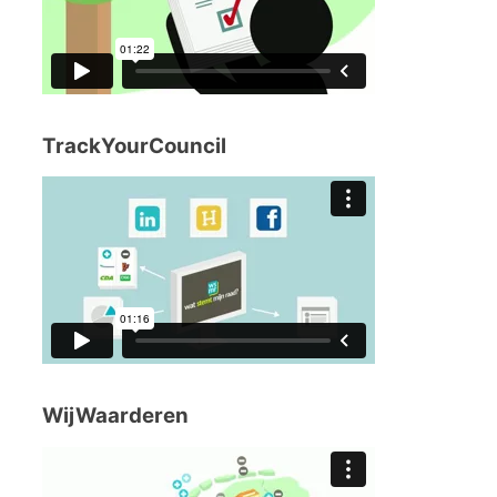
TrackYourCouncil
WijWaarderen