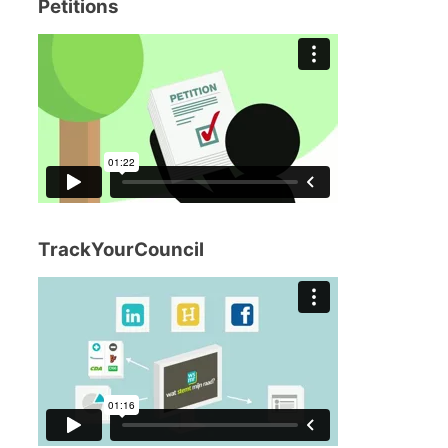
Petitions
TrackYourCouncil