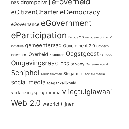
e-overheid
drempelvrij
D66
eCitizenCharter
eDemocracy
eGovernment
eGovernance
eParticipation
Europe 2.0
european citizens'
gemeenteraad
Government 2.0
initiative
Govtech
Oegstgeest
iOverheid
innovation
Kaagbaan
OL2000
Omgevingsraad
ORS
privacy
Regeerakkoord
Schiphol
Singapore
servicenormen
sociale media
social media
toegankelijkheid
vliegtuiglawaai
verkiezingsprogramma
Web 2.0
webrichtlijnen