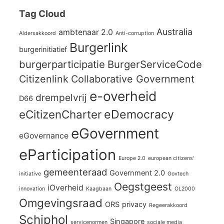
Tag Cloud
Australia
ambtenaar 2.0
Aldersakkoord
Anti-corruption
Burgerlink
burgerinitiatief
burgerparticipatie
BurgerServiceCode
Citizenlink
Collaborative Government
e-overheid
drempelvrij
D66
eCitizenCharter
eDemocracy
eGovernment
eGovernance
eParticipation
Europe 2.0
european citizens'
gemeenteraad
Government 2.0
initiative
Govtech
Oegstgeest
iOverheid
innovation
Kaagbaan
OL2000
Omgevingsraad
ORS
privacy
Regeerakkoord
Schiphol
Singapore
servicenormen
sociale media