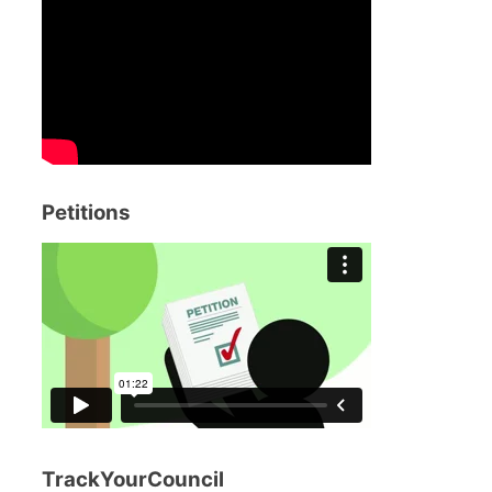
Petitions
TrackYourCouncil