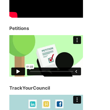
Petitions
TrackYourCouncil