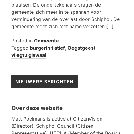
plaatsen. De ondertekenaars vragen de
gemeente zich meer in te spannen voor
vermindering van de overlast door Schiphol. De
gemeente moet zich met name verzetten […]
Posted in
Gemeente
Tagged
burgerinitiatief
,
Oegstgeest
,
vliegtuiglawaai
Berichtennavigatie
NIEUWERE BERICHTEN
Over deze website
Matt Poelmans is active at CitizenVision
(Director), Schiphol Council (Citizen
Representative), UECNA (Member of the Board)