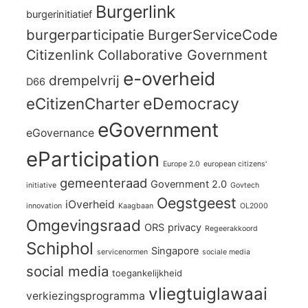
Burgerlink
burgerinitiatief
burgerparticipatie
BurgerServiceCode
Citizenlink
Collaborative Government
e-overheid
drempelvrij
D66
eCitizenCharter
eDemocracy
eGovernment
eGovernance
eParticipation
Europe 2.0
european citizens'
gemeenteraad
Government 2.0
initiative
Govtech
Oegstgeest
iOverheid
innovation
Kaagbaan
OL2000
Omgevingsraad
ORS
privacy
Regeerakkoord
Schiphol
Singapore
servicenormen
sociale media
social media
toegankelijkheid
vliegtuiglawaai
verkiezingsprogramma