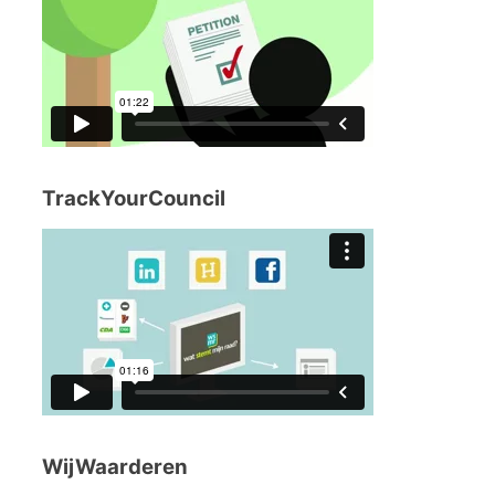
TrackYourCouncil
WijWaarderen