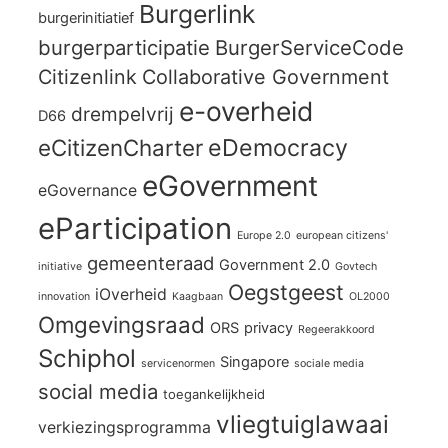
Burgerlink
burgerinitiatief
burgerparticipatie
BurgerServiceCode
Citizenlink
Collaborative Government
e-overheid
drempelvrij
D66
eCitizenCharter
eDemocracy
eGovernment
eGovernance
eParticipation
Europe 2.0
european citizens'
gemeenteraad
Government 2.0
initiative
Govtech
Oegstgeest
iOverheid
innovation
Kaagbaan
OL2000
Omgevingsraad
ORS
privacy
Regeerakkoord
Schiphol
Singapore
servicenormen
sociale media
social media
toegankelijkheid
vliegtuiglawaai
verkiezingsprogramma