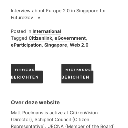
Interview about Europe 2.0 in Singapore for
FutureGov TV
Posted in
International
Tagged
Citizenlink
,
eGovernment
,
eParticipation
,
Singapore
,
Web 2.0
Berichtennavigatie
OUDERE
NIEUWERE
BERICHTEN
BERICHTEN
Over deze website
Matt Poelmans is active at CitizenVision
(Director), Schiphol Council (Citizen
Representative), UECNA (Member of the Board)