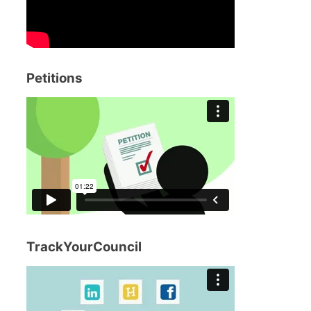
Petitions
TrackYourCouncil