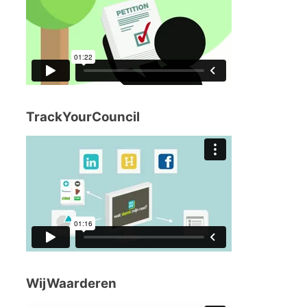
TrackYourCouncil
WijWaarderen